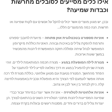
אילו כלים מסייעים לסובלים מחרשות
וכבדות שמיעה?
ובכן, יש מגוון מוצרים אשר יכולים להקל על אנשים עם לקות שמיעה או
חרשות. הנה כמה מהמוצרים הללו…
אזניות סספורט בטכנולוגית אוזן פתוחה
– מיועדת לחובבי ספורט
ותורמת להפקת צלילים באיכות גבוהה. האזניות כוללות מיקרופון
המאפשר לנהל שיחה וסוללה חזקה המאפשרת ליהנות מהמכשיר
במשך שעות ארוכות.
מנורת לילה המופעלת במגע
– מנורה חכמה המותאמת לילדים. זוהי
מנורה שניתן להפעיל במגע וזו דרך נפלאה לסייע לילד להתגבר על
הפחד מהחושך. המנורה נטענת עם מטען אלחוטי, כוללת מנורת לד רכה
אותה אפשר לעמעם לפי הצורך והיא מופעלת ונכבית באמצעות לחיצה
קלה. ניתן לבחור בין אור לבן או צהוב.
אזניות אלחוטיות לטלוויזיה
– אזניות אשר יוצרו במיוחד עבור כבדי
שמיעה המסייעות ליהנות מתכני הטלוויזיה השונים בהתאם לצורך. הן
יוצרות צלילים ברורים וחדים, מסננות רעשים ובעלות בקרת עצמה.