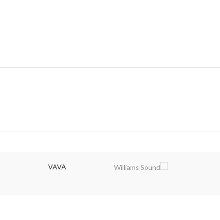
VAVA
Clea
Aud