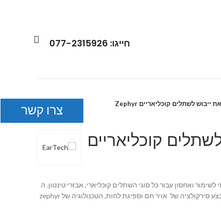
חייגו:
077-2315926
 ייבוש לשתלים קוכליאריים Zephyr
צרו קשר
שתלים קוכליאריים
שימור ואחסון עבור כל סוגי השתלים קוכליארי, אבזרי טינטון. ה
Zephyr פועל במחזור של 8 שעות ומבצע סירקולציה של אויר חם וספיגת לחות, הטכנולוגיה של zephyr