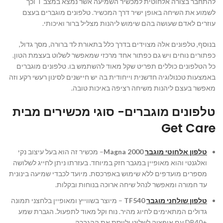
להתחבר בצורה אלחוטית למכשיר השמיעה אשר נמצא במצב T וכך
לשמוע את השיחה באופן ישיר דרך המכשיר. טלפונים מוגברים בעצם
עוזרים לאדם שעושה בהם שימוש ליהנות מצליל ברור ואיכותי.
בנוסף, טלפונים אלה מצוידים בדרך כלל בתאורת לד ברורה, מסך גדול,
כפתורים נוחים ויש גם כפתור אחד מרכזי שמאפשר לשלוט בעצמת הטון.
כל הטלפונים כוללים תפריט שקל מאוד להשתמש בו. טלפונים מוגברים
באמצעות טכנולוגיה חדשנית וייחודית בה יש חיישנים לסינון רעשי רקע וזה
מאפשר בעצם ליהנות משיחה רציפה באיכות טובה.
טלפונים מוגברים- סוגי מכשירים מבית
Get Care
טלפון אלחוטי מוגבר
Magna 2000
– מכשיר זה הוא בעל עיצוב נקי
ואלגנטי והוא מאופיין במגבר חזק במיוחד. בעזרתו ניתן לחייג לשלושה
מספרים מועדפים ללא שימוש באפרכסת. מיועד לכבדי שמיעה בינונית
עד חמורה ומאפשר לנהל שיחה ארוכה בנוחות ובקלות.
טלפון שולחני מוגבר
TF540
– מיוצר בשווייץ ומאופיין בלחצני תמונה
גדולים המתאימים לחיוג מהיר. נוח וקל מאוד לתפעול. הגברת שמע
+DB40 עם אופציה לשלוט ולווסת את ההגברה.