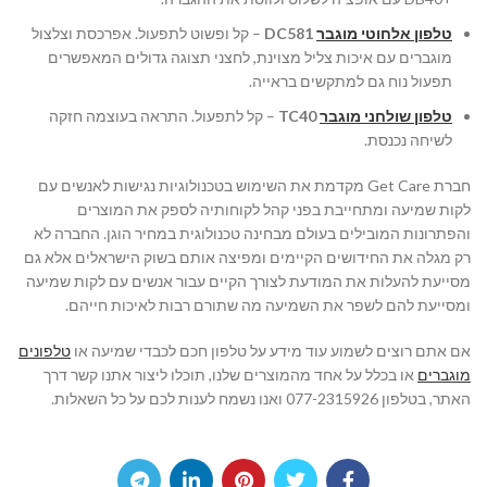
טלפון אלחוטי מוגבר
DC581
– קל ופשוט לתפעול. אפרכסת וצלצול
מוגברים עם איכות צליל מצוינת, לחצני תצוגה גדולים המאפשרים
תפעול נוח גם למתקשים בראייה.
טלפון שולחני מוגבר
TC40
– קל לתפעול. התראה בעוצמה חזקה
לשיחה נכנסת.
חברת Get Care מקדמת את השימוש בטכנולוגיות נגישות לאנשים עם
לקות שמיעה ומתחייבת בפני קהל לקוחותיה לספק את המוצרים
והפתרונות המובילים בעולם מבחינה טכנולוגית במחיר הוגן. החברה לא
רק מגלה את החידושים הקיימים ומפיצה אותם בשוק הישראלים אלא גם
מסייעת להעלות את המודעת לצורך הקיים עבור אנשים עם לקות שמיעה
ומסייעת להם לשפר את השמיעה מה שתורם רבות לאיכות חייהם.
אם אתם רוצים לשמוע עוד מידע על טלפון חכם לכבדי שמיעה או
טלפונים
מוגברים
או בכלל על אחד מהמוצרים שלנו, תוכלו ליצור אתנו קשר דרך
האתר, בטלפון 077-2315926 ואנו נשמח לענות לכם על כל השאלות.