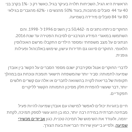
הראשית היא הגיל, השכיחות תלויה בעיקר בגיל, כאשר רק כ -1% בקרב בני
40 עד 44 סובלים מהנכות, בעוד 50% מהנשים ו -62% מהגברים בגילאי
80 עד 84 סובלים מירידה בשמיעה.
החוקרים ניתחו נתונים מ -50,462 בין השנים 1996 ל -1998. והם
השתמשו במאגרי המידע הנורבגיים לסיבות הפטירה עד שנת 2016.
הנתונים על מצב משפחתי ומספר הילדים התקבלו מרשם האוכלוסין
הלאומי. החוקרים סיווגו גם תדירות עישון, שימוש באלכוהול ופעילות
גופנית.
לדברי החוקרים אנגל וסקירברק ישנם מספר הסברים על הקשר בין אובדן
שמיעה לתמותה: סביר יותר שהמשפחה תישאר תומכת ונוכחת גם במהלך
תקופות של בריאות לקויה בהשוואה לחברים או אלה עם קשרים חלשים
יותר, דבר שעשוי להפחית חלק מסיכון התמותה הקשור לליקויים
תפקודיים.
חיים בזוגיות יכולים לאפשר למישהו עם אובדן שמיעה להיות פעיל
מבחינה חברתית במידה רבה יותר, כמו בן הזוג עשוי לספק תמיכה, לקחת
יוזמה, ולעודד את השימוש של תמיכה טכנית, כגון
אביזרים מכשירי
שמיעה
, ולסייע בייעוץ שירותי הבריאות בעת הצורך.