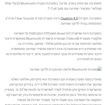
ולאחרונה אף נחתו בארץ. מדובר במערכת הגברה
Bluetooth
לבעלי שתל
קוכלארי ומכשירי שמיעה עם מצב
T-Coil
.
המערכת, הקרויה
Quattro 4.0
הינה תוצרת חברת
Clear Sounds
ארה”ב
המתמחה בציוד לליקוי שמיעה.
המערכת הינה שרשרת לופ (
loop
) משוכללת המבוססת על השראה
אלקטרו-מגטנית (
Telecoil
) שבעזרת קישורית
Bluetooth
מאפשרת חיבור
אלחוטי לאינסוף אביזרים כגון טלפון סלולרי, מחשב, טלוויזיה וכו’.
מה שמפתיע היא שהמערכת אינה דורשת מכשירי שמיעה ומאפשרת
חיבור אוזניות סטנדרטיות ובכך הופכת למגבר אישי, דיבורית אלחוטית או
כאוזניות לטלוויזיה.
מאפיין נוסף ומעניין שמגיע עם המערכת הוא מיקרופון אלחוטי נשלף,
שהופך את המערכת הזאת למיני מערכת
FM
ניידת. בפירוק המיקרופון
מהשרשרת המיקרופון מתחיל לשדר לשרשרת עד לטווח של 10 מ’. מאפיין
זה שימושי במיוחד בזמן הרצאות, ישיבות או סיטואציות בהן יש רעש רקע
המקשה על השמיעה, בכך שקול הדובר משודר ישירות אל מכשיר
השמיעה/שתל השבלול של המשתמש בשרשרת, תוך הפחתה משמעותית