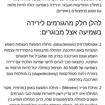
בתהליך ההזדקנות הטבעי. הירידה בשמיעה יכולה להיות מלווה
עם טנטון (ציפצופים באוזניים).
להלן חלק מהגורמים לירידה
בשמיעה אצל מבוגרים:
אוטוסקלרוזיס (
otosclerosis
)- מחלה הפוגעת בעצמות השמע
המצויות באוזן התיכונה. המחלה מתבטאת בהסתיידות עצמות
השמע ועצם הארכובה בפרט מה שמגביל את תנועתם
התקינה, כתוצאה מכך לגרום לליקוי שמיעה הולכתי עם ירידה
בשמיעה של
40-50dB
. הטיפול במחלה יכול להיות תרופתי או
בעזרת ניתוח סטפדקטומי (
stapedectomy
) בו מוחלפת עצם
הארכובה בפרוטזה.
מחלת מנייר (
Ménière
) – מחלה הפוגעת באוזן בפנימית. מקור
המחלה אינו ידוע עדיין וישנן תיאוריות שונות לגבי הגורמים
השונים למחלה ולסימפטומים שלה. לרוב המחלה תופיע בין