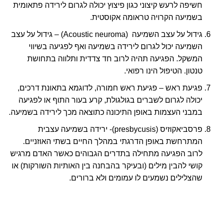
חשיפה לרעש קיצוני כגון פיצוץ יכולה לגרום לירידה פתאומית
בשמיעה הקרויה טראומה אקוסטית.
גידול על עצב השמיעה (
Acoustic neuroma
) – גידול על עצב
השמיעה יכול לגרום לירידה בשמיעה ואף לפגיעה בשיווי
המשקל. הפגיעה תהיה לרוב חד צדדית ותלווה בתחושת
טנטון. הטיפול הינו רפואי.
פגיעת ראש – פגיעת ראש חמורה, לדוגמא בתאונת דרכים,
יכולה לגרום לשברים בגולגולת, קרע בעור התוף או לפגיעה
במבני העצמות באופן התיכונה כתוצאה מכך לירידה בשמיעה.
פרסביאקוזיס (
presbycusis
)- ירידה בשמיעה עצבית
המתרחשת באופן הדרגתי במהלך החיים בשתי האוזניים.
לרוב הפגיעה מתחילה בתדרים הגבוהים כאשר האדם מרגיש
קושי להבין מילים (ובעיקר בהבחנה בין האותיות השורקות) או
שהצלילים נשמעים לו עמומים ולא ברורים.