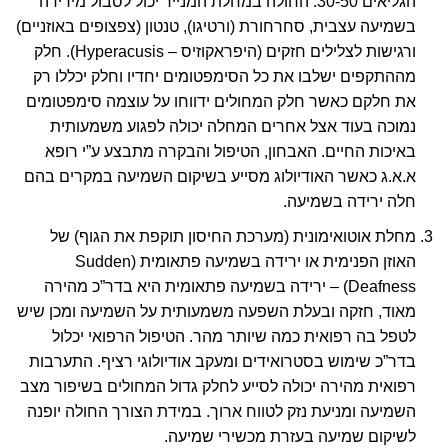
הגליאים 30-50. החולה במחלת המנייר יכול לסבול מירידה
בשמיעה עצבית, סחרחורת (ורטיגו), טנטון (צפצופים באוזניים)
ורגישות לצלילים חזקים (היפראקוזיס –
Hyperacusis
). חלק
מההתקפים ישלבו את כל הסימפטומים יחדיו וחלק יכללו רק
את חלקם כאשר חלק המחולים ידווחו על עוצמה סימפטומים
נמוכה בעוד אצל אחרים המחלה יכולה לפגוע משמעותית
באיכות החיים. האבחון, הטיפול והבקרה מתבצע ע”י רופא
א.א.ג כאשר האודיולוג מסייע בשיקום השמיעה במקרים בהם
חלה ירידה בשמיעה.
מחלת אוטואימונית (מערכת החיסון תוקפת את הגוף) של
האוזן הפנימית או ירידה בשמיעה פתאומית (
Sudden
Deafness
) – ירידה בשמיעה פתאומית היא בדר”כ מהירה
מאוד, חזקה ובעלת השפעה משמעותית על השמיעה ומכן שיש
לטפל בה רפואית כמה שיותר מהר. הטיפול הרפואי יכלול
בדר”כ שימוש בסטרואידים ומעקב אודיולוגי רציף. התערבות
רפואית מהירה יכולה לסייע לחלק גדול המחולים בשיפור מצב
השמיעה ומניעת נזק לטווח ארוך. במידת הצורך החולה יופנה
לשיקום שמיעה בעזרת מכשירי שמיעה.