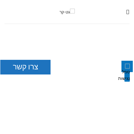
השבת את ההבזקים
visibility_off
סמן כותרות
title
צבע רקע
settings
צרו קשר
זום (הקטנה)
zoom_out
זום (הגדלה)
zoom_in
הקטנת גופן
remove_circle_outline
הגדלת גופן
add_circle_outline
גופן קריא
spellcheck